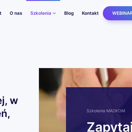
t
O nas
Szkolenia
Blog
Kontakt
WEBINA
j, w
ń,
Szkolenia MADKOM
Zapyta