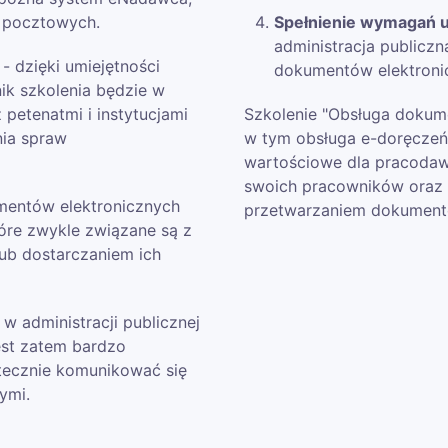
k pocztowych.
Spełnienie wymagań
administracja publicz
- dzięki umiejętności
dokumentów elektroni
ik szkolenia będzie w
 petenatmi i instytucjami
Szkolenie "Obsługa dokume
nia spraw
w tym obsługa e-doręczeń
wartościowe dla pracodaw
swoich pracowników oraz
mentów elektronicznych
przetwarzaniem dokumentó
óre zwykle związane są z
ub dostarczaniem ich
 administracji publicznej
est zatem bardzo
utecznie komunikować się
ymi.