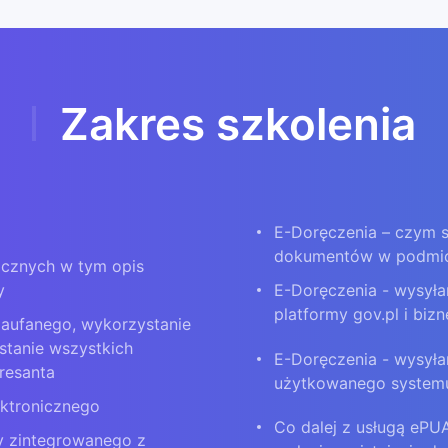
Zakres szkolenia
E-Doręczenia – czym s
dokumentów w podmiota
icznych w tym opis
y
E-Doręczenia - wysyła
platformy gov.pl i bizn
 zaufanego, wykorzystanie
stanie wszystkich
E-Doręczenia - wysyła
resanta
użytkowanego system
ektronicznego
Co dalej z usługą ePU
y zintegrowanego z