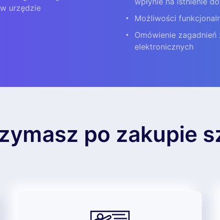
wpłynie na istnienie d
w urzędzie
Możliwości funkcjonal
Omówienie zagadnień
elektronicznych
zymasz po zakupie s