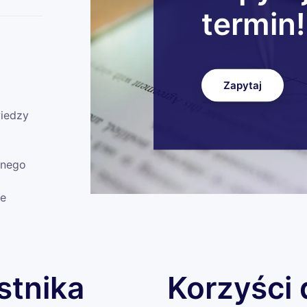
termin!
Zapytaj
wiedzy
anego
ie
stnika
Korzyści 