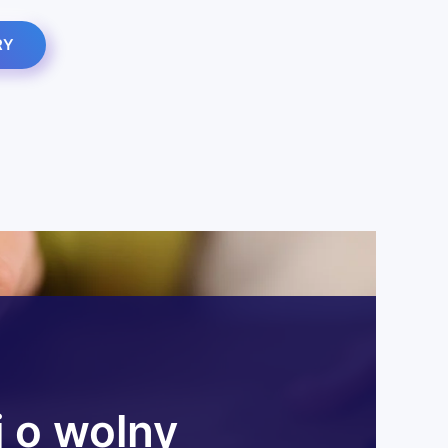
RY
j o wolny