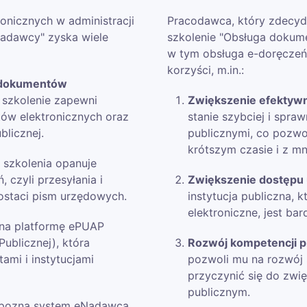
onicznych w administracji
Pracodawca, który zdecydu
Nadawcy" zyska wiele
szkolenie "Obsługa dokume
w tym obsługa e-doręczeń
korzyści, m.in.:
a dokumentów
 szkolenie zapewni
Zwiększenie efektywn
ów elektronicznych oraz
stanie szybciej i spra
blicznej.
publicznymi, co pozwo
krótszym czasie i z m
 szkolenia opanuje
 czyli przesyłania i
Zwiększenie dostępu
ostaci pism urzędowych.
instytucja publiczna, 
elektroniczne, jest ba
zna platformę ePUAP
Publicznej), która
Rozwój kompetencji 
ami i instytucjami
pozwoli mu na rozwój 
przyczynić się do zwię
publicznym.
a pozna system eNadawca,