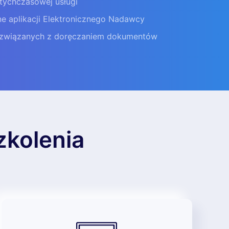
otychczasowej usługi
ne aplikacji Elektronicznego Nadawcy
 związanych z doręczaniem dokumentów
zkolenia