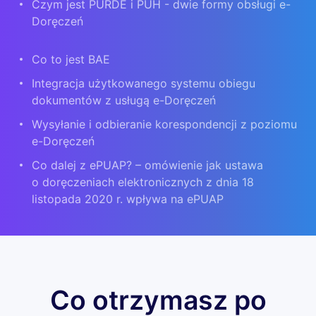
Czym jest PURDE i PUH - dwie formy obsługi e-
Doręczeń
Co to jest BAE
Integracja użytkowanego systemu obiegu
dokumentów z usługą e-Doręczeń
Wysyłanie i odbieranie korespondencji z poziomu
e-Doręczeń
Co dalej z ePUAP? – omówienie jak ustawa
o doręczeniach elektronicznych z dnia 18
listopada 2020 r. wpływa na ePUAP
Co otrzymasz po