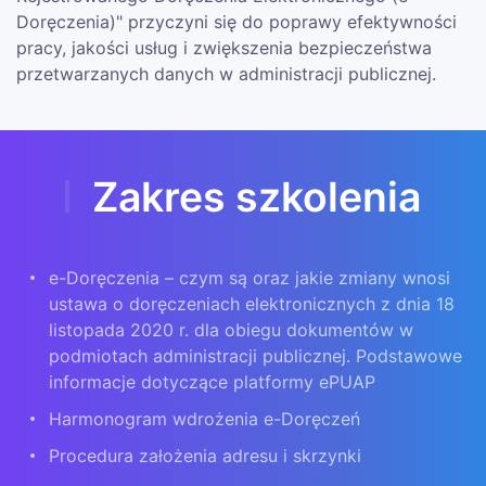
Doręczenia)" przyczyni się do poprawy efektywności
pracy, jakości usług i zwiększenia bezpieczeństwa
przetwarzanych danych w administracji publicznej.
Zakres szkolenia
e-Doręczenia – czym są oraz jakie zmiany wnosi
ustawa
o
doręczeniach elektronicznych z dnia 18
listopada 2020 r.
dla obiegu dokumentów w
podmiotach administracji publicznej. Podstawowe
informacje dotyczące platformy ePUAP
Harmonogram wdrożenia e-Doręczeń
Procedura założenia adresu i skrzynki