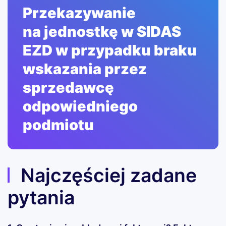
Przekazywanie
na jednostkę w SIDAS
EZD w przypadku braku
wskazania przez
sprzedawcę
odpowiedniego
podmiotu
Najczęściej zadane
pytania